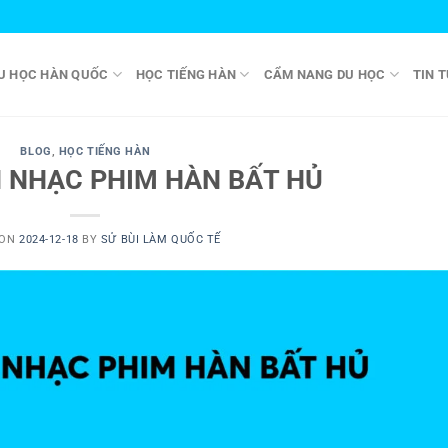
U HỌC HÀN QUỐC
HỌC TIẾNG HÀN
CẨM NANG DU HỌC
TIN T
BLOG
,
HỌC TIẾNG HÀN
 NHẠC PHIM HÀN BẤT HỦ
 ON
2024-12-18
BY
SỬ BÙI LÀM QUỐC TẾ