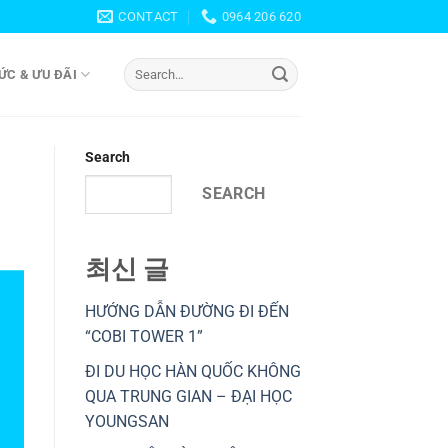
CONTACT
0964 206 620
ỨC & ƯU ĐÃI
Search
SEARCH
최신 글
HƯỚNG DẪN ĐƯỜNG ĐI ĐẾN
“COBI TOWER 1”
ĐI DU HỌC HÀN QUỐC KHÔNG
QUA TRUNG GIAN – ĐẠI HỌC
YOUNGSAN