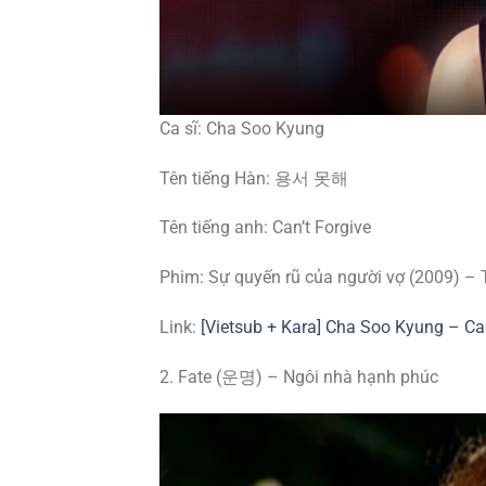
Ca sĩ: Cha Soo Kyung
Tên tiếng Hàn: 용서 못해
Tên tiếng anh: Can’t Forgive
Phim: Sự quyến rũ của người vợ (2009) – 
Link:
[Vietsub + Kara] Cha Soo Kyung – Ca
2. Fate (운명) – Ngôi nhà hạnh phúc