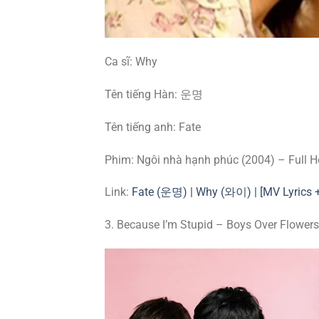
Ca sĩ: Why
Tên tiếng Hàn: 운명
Tên tiếng anh: Fate
Phim: Ngôi nhà hạnh phúc (2004) – Full 
Link:
Fate (운명) | Why (와이) | [MV Lyrics
3. Because I’m Stupid – Boys Over Flowers