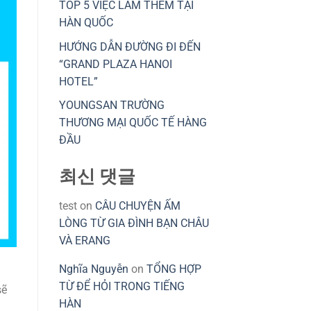
TOP 5 VIỆC LÀM THÊM TẠI
HÀN QUỐC
HƯỚNG DẪN ĐƯỜNG ĐI ĐẾN
“GRAND PLAZA HANOI
HOTEL”
YOUNGSAN TRƯỜNG
THƯƠNG MẠI QUỐC TẾ HÀNG
ĐẦU
최신 댓글
test
on
CÂU CHUYỆN ẤM
LÒNG TỪ GIA ĐÌNH BẠN CHÂU
VÀ ERANG
Nghĩa Nguyễn
on
TỔNG HỢP
TỪ ĐỂ HỎI TRONG TIẾNG
sẽ
HÀN