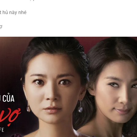
 hủ này nhé
ợ