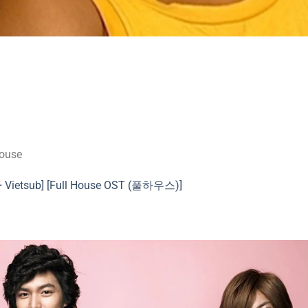
House
 + Vietsub] [Full House OST (풀하우스)]