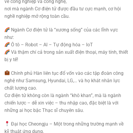
về công nghiệp và công nghệ,
nơi mà ngành Cơ điện tử được đầu tư cực mạnh, cơ hội
nghề nghiệp mở rộng toàn cầu.
Ngành Cơ điện tử là “xương sống” của các lĩnh vực
như:
Ô tô – Robot – AI – Tự động hóa – IoT
Và thậm chí cả trong sản xuất điện thoại, máy tính, thiết
bị y tế!
Chính phủ Hàn liên tục đổ vốn vào các tập đoàn công
nghệ như Samsung, Hyundai, LG,… và họ khát nhân lực
chất lượng cao.
Cơ điện tử không còn là ngành “khô khan”, mà là ngành
chiến lược – dễ xin việc – thu nhập cao, đặc biệt là với
những ai học bậc Thạc sĩ chuyên sâu.
Đại học Cheongju – Một trong những trường mạnh về
kỹ thuật ứng dụng,