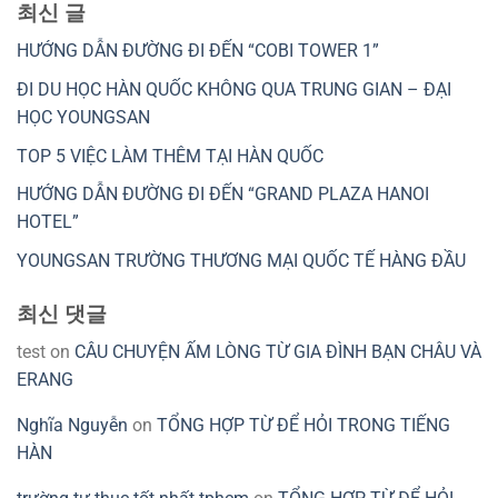
최신 글
HƯỚNG DẪN ĐƯỜNG ĐI ĐẾN “COBI TOWER 1”
ĐI DU HỌC HÀN QUỐC KHÔNG QUA TRUNG GIAN – ĐẠI
HỌC YOUNGSAN
TOP 5 VIỆC LÀM THÊM TẠI HÀN QUỐC
HƯỚNG DẪN ĐƯỜNG ĐI ĐẾN “GRAND PLAZA HANOI
HOTEL”
YOUNGSAN TRƯỜNG THƯƠNG MẠI QUỐC TẾ HÀNG ĐẦU
최신 댓글
test
on
CÂU CHUYỆN ẤM LÒNG TỪ GIA ĐÌNH BẠN CHÂU VÀ
ERANG
Nghĩa Nguyễn
on
TỔNG HỢP TỪ ĐỂ HỎI TRONG TIẾNG
HÀN