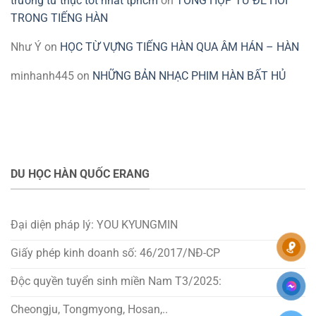
trường tư thục tốt nhất tphcm
on
TỔNG HỢP TỪ ĐỂ HỎI
TRONG TIẾNG HÀN
Như Ý
on
HỌC TỪ VỰNG TIẾNG HÀN QUA ÂM HÁN – HÀN
minhanh445
on
NHỮNG BẢN NHẠC PHIM HÀN BẤT HỦ
DU HỌC HÀN QUỐC ERANG
Đại diện pháp lý: YOU KYUNGMIN
Giấy phép kinh doanh số: 46/2017/NĐ-CP
Độc quyền tuyển sinh miền Nam T3/2025:
Cheongju, Tongmyong, Hosan,..