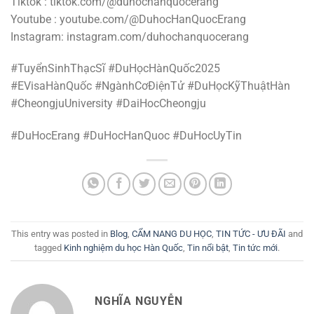
Tiktok : tiktok.com/@duhochanquocerang
Youtube : youtube.com/@DuhocHanQuocErang
Instagram: instagram.com/duhochanquocerang
#TuyểnSinhThạcSĩ #DuHọcHànQuốc2025
#EVisaHànQuốc #NgànhCơĐiệnTử #DuHọcKỹThuậtHàn
#CheongjuUniversity #DaiHocCheongju
#DuHocErang #DuHocHanQuoc #DuHocUyTin
This entry was posted in
Blog
,
CẨM NANG DU HỌC
,
TIN TỨC - ƯU ĐÃI
and
tagged
Kinh nghiệm du học Hàn Quốc
,
Tin nổi bật
,
Tin tức mới
.
NGHĨA NGUYỄN