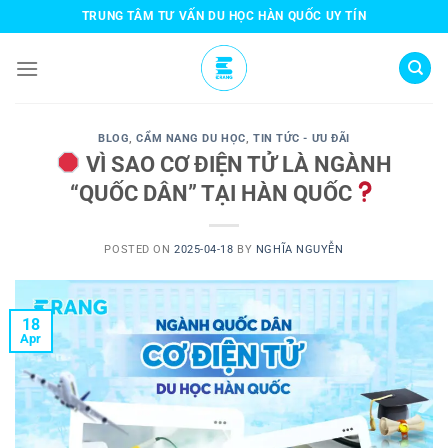
Skip
TRUNG TÂM TƯ VẤN DU HỌC HÀN QUỐC UY TÍN
to
content
BLOG
,
CẨM NANG DU HỌC
,
TIN TỨC - ƯU ĐÃI
VÌ SAO CƠ ĐIỆN TỬ LÀ NGÀNH
“QUỐC DÂN” TẠI HÀN QUỐC
POSTED ON
2025-04-18
BY
NGHĨA NGUYỄN
18
Apr