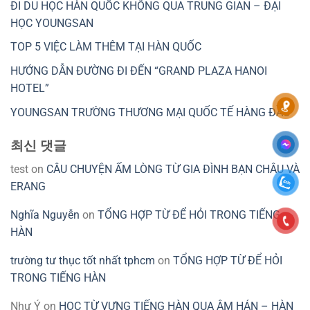
ĐI DU HỌC HÀN QUỐC KHÔNG QUA TRUNG GIAN – ĐẠI
HỌC YOUNGSAN
TOP 5 VIỆC LÀM THÊM TẠI HÀN QUỐC
HƯỚNG DẪN ĐƯỜNG ĐI ĐẾN “GRAND PLAZA HANOI
HOTEL”
YOUNGSAN TRƯỜNG THƯƠNG MẠI QUỐC TẾ HÀNG ĐẦU
최신 댓글
test
on
CÂU CHUYỆN ẤM LÒNG TỪ GIA ĐÌNH BẠN CHÂU VÀ
ERANG
Nghĩa Nguyễn
on
TỔNG HỢP TỪ ĐỂ HỎI TRONG TIẾNG
HÀN
trường tư thục tốt nhất tphcm
on
TỔNG HỢP TỪ ĐỂ HỎI
TRONG TIẾNG HÀN
Như Ý
on
HỌC TỪ VỰNG TIẾNG HÀN QUA ÂM HÁN – HÀN