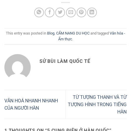
This entry was posted in
Blog
,
CẨM NANG DU HỌC
and tagged
Văn hóa -
Ẩm thực
.
SỬ BÙI LÀM QUỐC TẾ
TỪ TƯỢNG THANH VÀ TỪ
VĂN HOÁ NHANH NHANH
TƯỢNG HÌNH TRONG TIẾNG
CỦA NGƯỜI HÀN
HÀN
1 THOUGHTS ON “
5 CUNG ĐIỆN Ở HÀN QUỐC
”