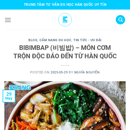
Skip
TRUNG TÂM TƯ VẤN DU HỌC HÀN QUỐC UY TÍN
to
content
BLOG
,
CẨM NANG DU HỌC
,
TIN TỨC - ƯU ĐÃI
BIBIMBAP (비빔밥) – MÓN CƠM
TRỘN ĐỘC ĐÁO ĐẾN TỪ HÀN QUỐC
POSTED ON
2025-05-29
BY
NGHĨA NGUYỄN
29
May