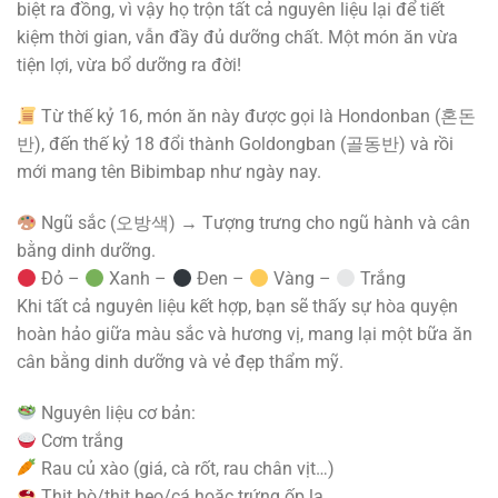
biệt ra đồng, vì vậy họ trộn tất cả nguyên liệu lại để tiết
kiệm thời gian, vẫn đầy đủ dưỡng chất. Một món ăn vừa
tiện lợi, vừa bổ dưỡng ra đời!
Từ thế kỷ 16, món ăn này được gọi là Hondonban (혼돈
반), đến thế kỷ 18 đổi thành Goldongban (골동반) và rồi
mới mang tên Bibimbap như ngày nay.
Ngũ sắc (오방색) → Tượng trưng cho ngũ hành và cân
bằng dinh dưỡng.
Đỏ –
Xanh –
Đen –
Vàng –
Trắng
Khi tất cả nguyên liệu kết hợp, bạn sẽ thấy sự hòa quyện
hoàn hảo giữa màu sắc và hương vị, mang lại một bữa ăn
cân bằng dinh dưỡng và vẻ đẹp thẩm mỹ.
Nguyên liệu cơ bản:
Cơm trắng
Rau củ xào (giá, cà rốt, rau chân vịt…)
Thịt bò/thịt heo/cá hoặc trứng ốp la