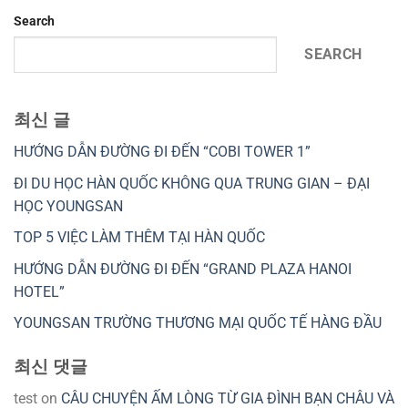
Search
SEARCH
최신 글
HƯỚNG DẪN ĐƯỜNG ĐI ĐẾN “COBI TOWER 1”
ĐI DU HỌC HÀN QUỐC KHÔNG QUA TRUNG GIAN – ĐẠI
HỌC YOUNGSAN
TOP 5 VIỆC LÀM THÊM TẠI HÀN QUỐC
HƯỚNG DẪN ĐƯỜNG ĐI ĐẾN “GRAND PLAZA HANOI
HOTEL”
YOUNGSAN TRƯỜNG THƯƠNG MẠI QUỐC TẾ HÀNG ĐẦU
최신 댓글
test
on
CÂU CHUYỆN ẤM LÒNG TỪ GIA ĐÌNH BẠN CHÂU VÀ