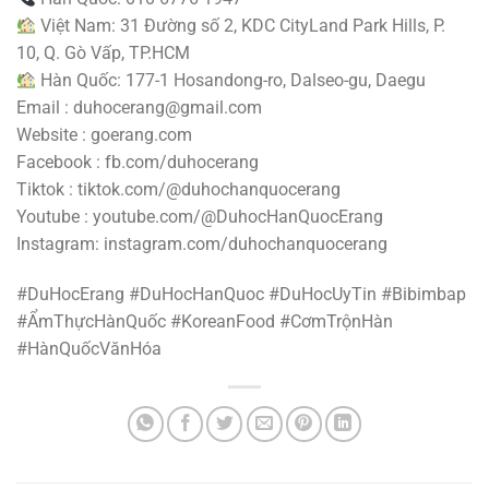
Việt Nam: 31 Đường số 2, KDC CityLand Park Hills, P.
10, Q. Gò Vấp, TP.HCM
Hàn Quốc: 177-1 Hosandong-ro, Dalseo-gu, Daegu
Email : duhocerang@gmail.com
Website : goerang.com
Facebook : fb.com/duhocerang
Tiktok : tiktok.com/@duhochanquocerang
Youtube : youtube.com/@DuhocHanQuocErang
Instagram: instagram.com/duhochanquocerang
#DuHocErang #DuHocHanQuoc #DuHocUyTin #Bibimbap
#ẨmThựcHànQuốc #KoreanFood #CơmTrộnHàn
#HànQuốcVănHóa