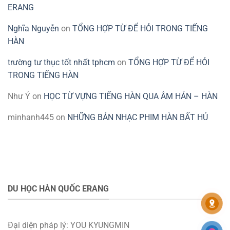
ERANG
Nghĩa Nguyễn
on
TỔNG HỢP TỪ ĐỂ HỎI TRONG TIẾNG
HÀN
trường tư thục tốt nhất tphcm
on
TỔNG HỢP TỪ ĐỂ HỎI
TRONG TIẾNG HÀN
Như Ý
on
HỌC TỪ VỰNG TIẾNG HÀN QUA ÂM HÁN – HÀN
minhanh445
on
NHỮNG BẢN NHẠC PHIM HÀN BẤT HỦ
DU HỌC HÀN QUỐC ERANG
Đại diện pháp lý: YOU KYUNGMIN