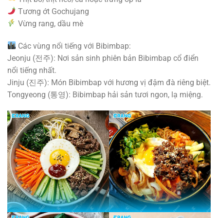
Tương ớt Gochujang
Vừng rang, dầu mè
Các vùng nổi tiếng với Bibimbap:
Jeonju (전주): Nơi sản sinh phiên bản Bibimbap cổ điển
nổi tiếng nhất.
Jinju (진주): Món Bibimbap với hương vị đậm đà riêng biệt.
Tongyeong (통영): Bibimbap hải sản tươi ngon, lạ miệng.