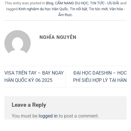
This entry was posted in
Blog
,
CẨM NANG DU HỌC
,
TIN TỨC - ƯU ĐÃI
and
tagged
Kinh nghiệm du học Hàn Quốc
,
Tin nổi bật
,
Tin tức mới
,
Văn hóa -
Ẩm thực
.
NGHĨA NGUYỄN
VISA TRÊN TAY – BAY NGAY
ĐẠI HỌC DAESHIN – HỌC
HÀN QUỐC KỲ 06.2025
PHÍ SIÊU HỢP LÝ TẠI HÀN
Leave a Reply
You must be
logged in
to post a comment.