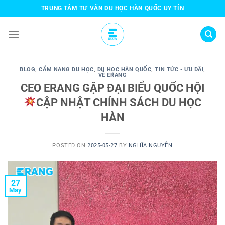
Skip
TRUNG TÂM TƯ VẤN DU HỌC HÀN QUỐC UY TÍN
to
content
BLOG
,
CẨM NANG DU HỌC
,
DU HỌC HÀN QUỐC
,
TIN TỨC - ƯU ĐÃI
,
VỀ ERANG
CEO ERANG GẶP ĐẠI BIỂU QUỐC HỘI
CẬP NHẬT CHÍNH SÁCH DU HỌC
HÀN
POSTED ON
2025-05-27
BY
NGHĨA NGUYỄN
27
May