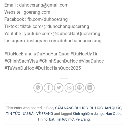
Email : duhocerang@gmail.com
Website : goerang.com
Facebook : fb.com/duhocerang
Tiktok : tiktok.com/@duhochanquocerang
Youtube : youtube.com/@DuhocHanQuocErang
Instagram: instagram.com/duhochanquocerang
#DuHocErang #DuHocHanQuoc #DuHocUyTin
#ChinhSachVisa #ChinhSachDuHoc #VisaDuhoc
#TuVanDuHoc #DuHocHanQuoc2025
This entry was posted in
Blog
,
CẨM NANG DU HỌC
,
DU HỌC HÀN QUỐC
,
TIN TỨC - ƯU ĐÃI
,
VỀ ERANG
and tagged
Kinh nghiệm du học Hàn Quốc
,
Tin nổi bật
,
Tin tức mới
,
về Erang
.