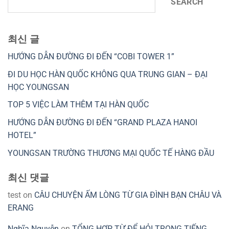
SEARCH
최신 글
HƯỚNG DẪN ĐƯỜNG ĐI ĐẾN “COBI TOWER 1”
ĐI DU HỌC HÀN QUỐC KHÔNG QUA TRUNG GIAN – ĐẠI
HỌC YOUNGSAN
TOP 5 VIỆC LÀM THÊM TẠI HÀN QUỐC
HƯỚNG DẪN ĐƯỜNG ĐI ĐẾN “GRAND PLAZA HANOI
HOTEL”
YOUNGSAN TRƯỜNG THƯƠNG MẠI QUỐC TẾ HÀNG ĐẦU
최신 댓글
test
on
CÂU CHUYỆN ẤM LÒNG TỪ GIA ĐÌNH BẠN CHÂU VÀ
ERANG
Nghĩa Nguyễn
on
TỔNG HỢP TỪ ĐỂ HỎI TRONG TIẾNG