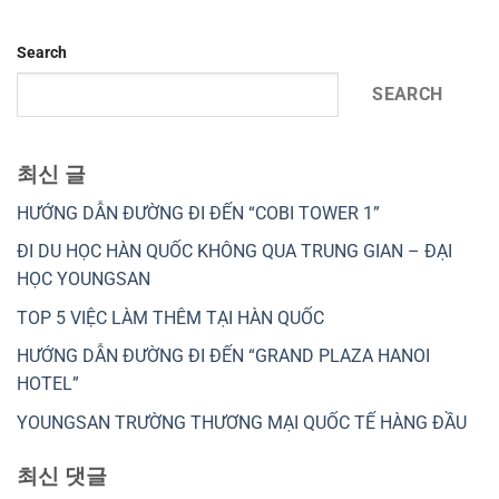
Search
SEARCH
최신 글
HƯỚNG DẪN ĐƯỜNG ĐI ĐẾN “COBI TOWER 1”
ĐI DU HỌC HÀN QUỐC KHÔNG QUA TRUNG GIAN – ĐẠI
HỌC YOUNGSAN
TOP 5 VIỆC LÀM THÊM TẠI HÀN QUỐC
HƯỚNG DẪN ĐƯỜNG ĐI ĐẾN “GRAND PLAZA HANOI
HOTEL”
YOUNGSAN TRƯỜNG THƯƠNG MẠI QUỐC TẾ HÀNG ĐẦU
최신 댓글