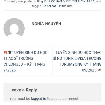
This entry was posted in
Blog
,
DU HỌC HÀN QUỐC
,
TIN TỨC - ƯU ĐÃI
and
tagged
Tin nổi bật
,
Tin tức mới
.
NGHĨA NGUYỄN
TUYỂN SINH DU HỌC
TUYỂN SINH DU HỌC THẠC
THẠC SĨ TRƯỜNG
SĨ NỢ TOPIK E-VISA TRƯỜNG
CHEONGJU – KỲ THÁNG
TONGMYONG KỲ THÁNG
9/2025
09/2025
Leave a Reply
You must be
logged in
to post a comment.