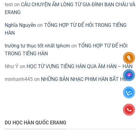
test
on
CÂU CHUYỆN ẤM LÒNG TỪ GIA ĐÌNH BẠN CHÂU VÀ
ERANG
Nghĩa Nguyễn
on
TỔNG HỢP TỪ ĐỂ HỎI TRONG TIẾNG
HÀN
trường tư thục tốt nhất tphcm
on
TỔNG HỢP TỪ ĐỂ HỎI
TRONG TIẾNG HÀN
Như Ý
on
HỌC TỪ VỰNG TIẾNG HÀN QUA ÂM HÁN – HÀN
minhanh445
on
NHỮNG BẢN NHẠC PHIM HÀN BẤT HỦ
DU HỌC HÀN QUỐC ERANG