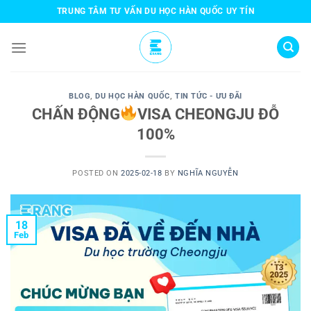
Skip
TRUNG TÂM TƯ VẤN DU HỌC HÀN QUỐC UY TÍN
to
content
BLOG
,
DU HỌC HÀN QUỐC
,
TIN TỨC - ƯU ĐÃI
CHẤN ĐỘNG
VISA CHEONGJU ĐỖ
100%
POSTED ON
2025-02-18
BY
NGHĨA NGUYỄN
18
Feb