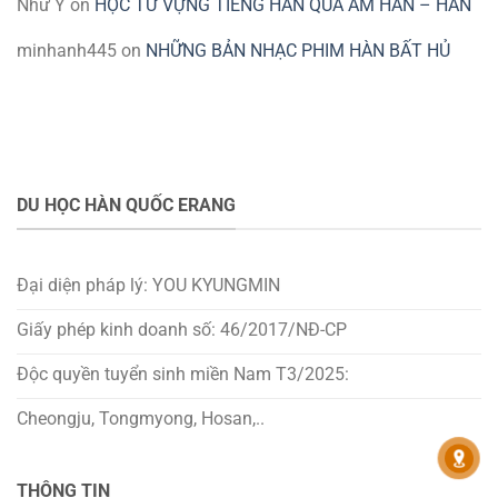
Như Ý
on
HỌC TỪ VỰNG TIẾNG HÀN QUA ÂM HÁN – HÀN
minhanh445
on
NHỮNG BẢN NHẠC PHIM HÀN BẤT HỦ
DU HỌC HÀN QUỐC ERANG
Đại diện pháp lý: YOU KYUNGMIN
Giấy phép kinh doanh số: 46/2017/NĐ-CP
Độc quyền tuyển sinh miền Nam T3/2025:
Cheongju, Tongmyong, Hosan,..
THÔNG TIN