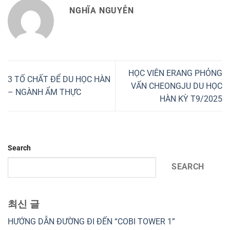
NGHĨA NGUYỄN
HỌC VIÊN ERANG PHỎNG
3 TỐ CHẤT ĐỂ DU HỌC HÀN
VẤN CHEONGJU DU HỌC
– NGÀNH ẨM THỰC
HÀN KỲ T9/2025
Search
SEARCH
최신 글
HƯỚNG DẪN ĐƯỜNG ĐI ĐẾN “COBI TOWER 1”