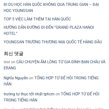
ĐI DU HỌC HÀN QUỐC KHÔNG QUA TRUNG GIAN – ĐẠI
HỌC YOUNGSAN
TOP 5 VIỆC LÀM THÊM TẠI HÀN QUỐC
HƯỚNG DẪN ĐƯỜNG ĐI ĐẾN “GRAND PLAZA HANOI
HOTEL”
YOUNGSAN TRƯỜNG THƯƠNG MẠI QUỐC TẾ HÀNG ĐẦU
최신 댓글
test
on
CÂU CHUYỆN ẤM LÒNG TỪ GIA ĐÌNH BẠN CHÂU VÀ
ERANG
Nghĩa Nguyễn
on
TỔNG HỢP TỪ ĐỂ HỎI TRONG TIẾNG
HÀN
trường tư thục tốt nhất tphcm
on
TỔNG HỢP TỪ ĐỂ HỎI
TRONG TIẾNG HÀN