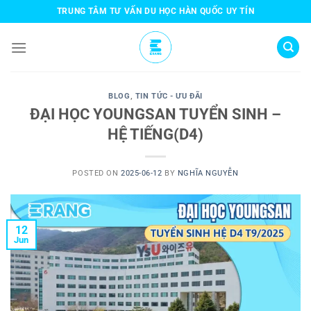
Skip
TRUNG TÂM TƯ VẤN DU HỌC HÀN QUỐC UY TÍN
to
content
BLOG
,
TIN TỨC - ƯU ĐÃI
ĐẠI HỌC YOUNGSAN TUYỂN SINH –
HỆ TIẾNG(D4)
POSTED ON
2025-06-12
BY
NGHĨA NGUYỄN
12
Jun