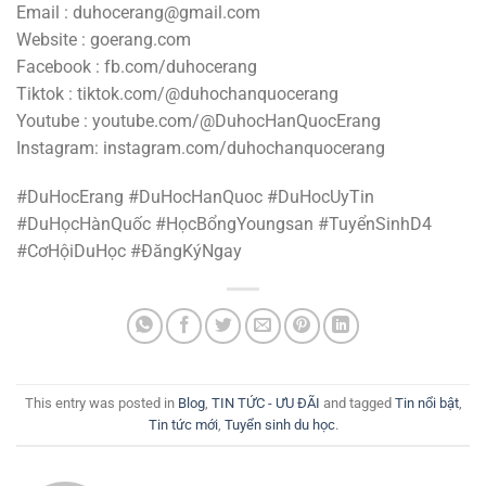
Email : duhocerang@gmail.com
Website : goerang.com
Facebook : fb.com/duhocerang
Tiktok : tiktok.com/@duhochanquocerang
Youtube : youtube.com/@DuhocHanQuocErang
Instagram: instagram.com/duhochanquocerang
#DuHocErang #DuHocHanQuoc #DuHocUyTin
#DuHọcHànQuốc #HọcBổngYoungsan #TuyểnSinhD4
#CơHộiDuHọc #ĐăngKýNgay
This entry was posted in
Blog
,
TIN TỨC - ƯU ĐÃI
and tagged
Tin nổi bật
,
Tin tức mới
,
Tuyển sinh du học
.