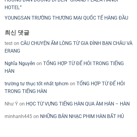
HOTEL”
YOUNGSAN TRƯỜNG THƯƠNG MẠI QUỐC TẾ HÀNG ĐẦU
최신 댓글
test
on
CÂU CHUYỆN ẤM LÒNG TỪ GIA ĐÌNH BẠN CHÂU VÀ
ERANG
Nghĩa Nguyễn
on
TỔNG HỢP TỪ ĐỂ HỎI TRONG TIẾNG
HÀN
trường tư thục tốt nhất tphcm
on
TỔNG HỢP TỪ ĐỂ HỎI
TRONG TIẾNG HÀN
Như Ý
on
HỌC TỪ VỰNG TIẾNG HÀN QUA ÂM HÁN – HÀN
minhanh445
on
NHỮNG BẢN NHẠC PHIM HÀN BẤT HỦ