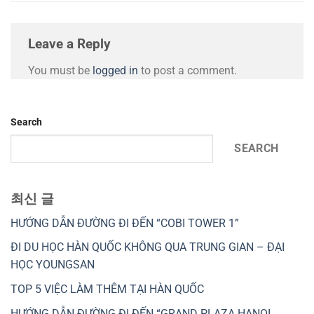
Leave a Reply
You must be
logged in
to post a comment.
Search
SEARCH
최신 글
HƯỚNG DẪN ĐƯỜNG ĐI ĐẾN “COBI TOWER 1”
ĐI DU HỌC HÀN QUỐC KHÔNG QUA TRUNG GIAN – ĐẠI
HỌC YOUNGSAN
TOP 5 VIỆC LÀM THÊM TẠI HÀN QUỐC
HƯỚNG DẪN ĐƯỜNG ĐI ĐẾN “GRAND PLAZA HANOI