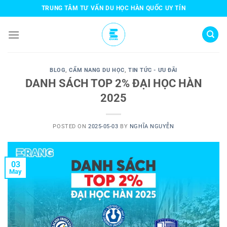
Skip
TRUNG TÂM TƯ VẤN DU HỌC HÀN QUỐC UY TÍN
to
content
BLOG
,
CẨM NANG DU HỌC
,
TIN TỨC - ƯU ĐÃI
DANH SÁCH TOP 2% ĐẠI HỌC HÀN
2025
POSTED ON
2025-05-03
BY
NGHĨA NGUYỄN
03
May