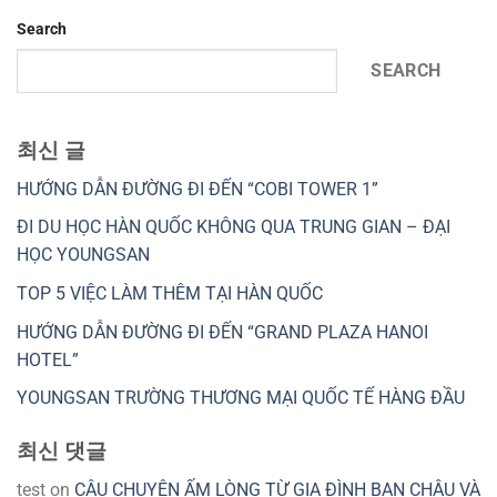
Search
SEARCH
최신 글
HƯỚNG DẪN ĐƯỜNG ĐI ĐẾN “COBI TOWER 1”
ĐI DU HỌC HÀN QUỐC KHÔNG QUA TRUNG GIAN – ĐẠI
HỌC YOUNGSAN
TOP 5 VIỆC LÀM THÊM TẠI HÀN QUỐC
HƯỚNG DẪN ĐƯỜNG ĐI ĐẾN “GRAND PLAZA HANOI
HOTEL”
YOUNGSAN TRƯỜNG THƯƠNG MẠI QUỐC TẾ HÀNG ĐẦU
최신 댓글
test
on
CÂU CHUYỆN ẤM LÒNG TỪ GIA ĐÌNH BẠN CHÂU VÀ