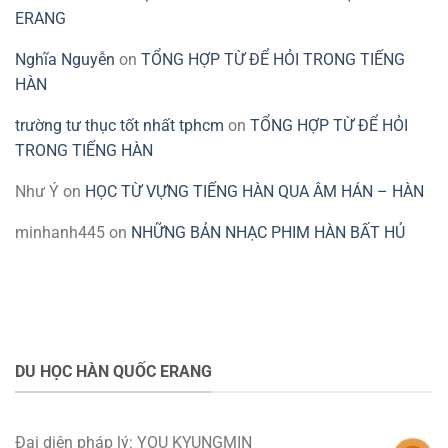
ERANG
Nghĩa Nguyễn
on
TỔNG HỢP TỪ ĐỂ HỎI TRONG TIẾNG
HÀN
trường tư thục tốt nhất tphcm
on
TỔNG HỢP TỪ ĐỂ HỎI
TRONG TIẾNG HÀN
Như Ý
on
HỌC TỪ VỰNG TIẾNG HÀN QUA ÂM HÁN – HÀN
minhanh445
on
NHỮNG BẢN NHẠC PHIM HÀN BẤT HỦ
DU HỌC HÀN QUỐC ERANG
Đại diện pháp lý: YOU KYUNGMIN