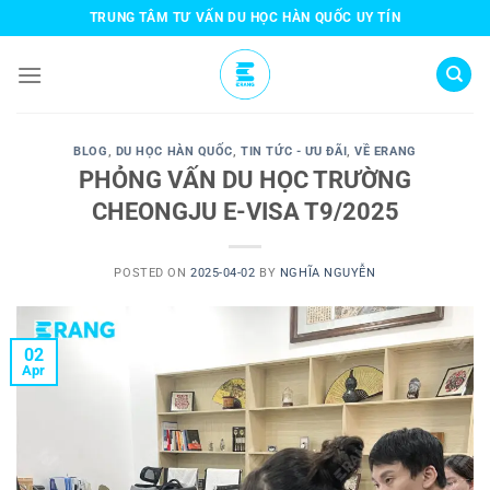
Skip
TRUNG TÂM TƯ VẤN DU HỌC HÀN QUỐC UY TÍN
to
content
BLOG
,
DU HỌC HÀN QUỐC
,
TIN TỨC - ƯU ĐÃI
,
VỀ ERANG
PHỎNG VẤN DU HỌC TRƯỜNG
CHEONGJU E-VISA T9/2025
POSTED ON
2025-04-02
BY
NGHĨA NGUYỄN
02
Apr