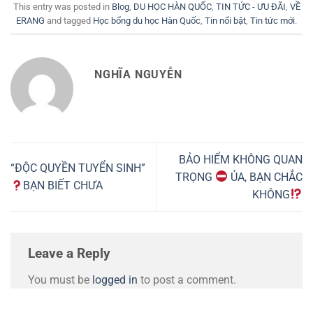
This entry was posted in
Blog
,
DU HỌC HÀN QUỐC
,
TIN TỨC - ƯU ĐÃI
,
VỀ
ERANG
and tagged
Học bổng du học Hàn Quốc
,
Tin nổi bật
,
Tin tức mới
.
NGHĨA NGUYỄN
BẢO HIỂM KHÔNG QUAN
“ĐỘC QUYỀN TUYỂN SINH”
TRỌNG
ỦA, BẠN CHẮC
BẠN BIẾT CHƯA
KHÔNG
Leave a Reply
You must be
logged in
to post a comment.