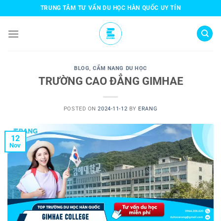
Skip
TRUNG TÂM TƯ VẤN DU HỌC HÀN QUỐC UY TÍN
to
content
BLOG
,
CẨM NANG DU HỌC
TRƯỜNG CAO ĐẲNG GIMHAE
POSTED ON
2024-11-12
BY
ERANG
12
Nov