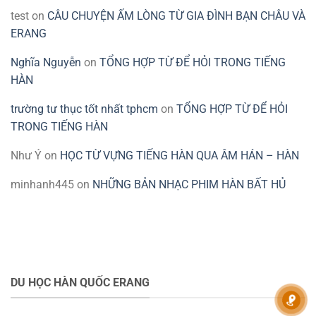
test
on
CÂU CHUYỆN ẤM LÒNG TỪ GIA ĐÌNH BẠN CHÂU VÀ
ERANG
Nghĩa Nguyễn
on
TỔNG HỢP TỪ ĐỂ HỎI TRONG TIẾNG
HÀN
trường tư thục tốt nhất tphcm
on
TỔNG HỢP TỪ ĐỂ HỎI
TRONG TIẾNG HÀN
Như Ý
on
HỌC TỪ VỰNG TIẾNG HÀN QUA ÂM HÁN – HÀN
minhanh445
on
NHỮNG BẢN NHẠC PHIM HÀN BẤT HỦ
DU HỌC HÀN QUỐC ERANG