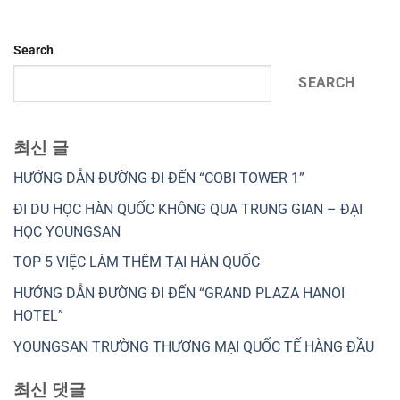
Search
SEARCH
최신 글
HƯỚNG DẪN ĐƯỜNG ĐI ĐẾN “COBI TOWER 1”
ĐI DU HỌC HÀN QUỐC KHÔNG QUA TRUNG GIAN – ĐẠI
HỌC YOUNGSAN
TOP 5 VIỆC LÀM THÊM TẠI HÀN QUỐC
HƯỚNG DẪN ĐƯỜNG ĐI ĐẾN “GRAND PLAZA HANOI
HOTEL”
YOUNGSAN TRƯỜNG THƯƠNG MẠI QUỐC TẾ HÀNG ĐẦU
최신 댓글